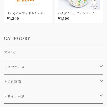
ふぃなたんアイドルチェキ風
ハナグミオリジナルコースタ
スマホステッカー(4周年記念
ー✨2color
¥1,300
¥1,100
グッズ)
CATEGORY
アパレル
スマホケース
背面カバー
その他雑貨
手帳型カバー
トートバッグ
デザイナー別