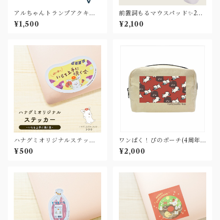
アルちゃんトランプアクキー
前置詞もるマウスパッド✨2co
(4周年記念グッズ)
lor
¥1,500
¥2,100
ハナグミオリジナルステッカ
ワンぱく！ぴのポーチ(4周年
ー✨いもを上手に焼く会
記念グッズ)
¥500
¥2,000