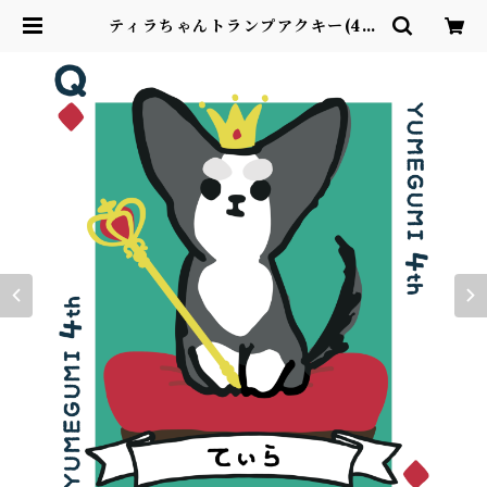
ティラちゃんトランプアクキー(4週
年記念グッズ) | ユメグミSHOP