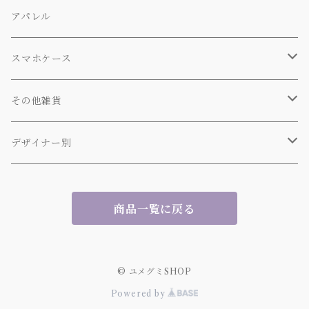
アパレル
スマホケース
背面カバー
その他雑貨
手帳型カバー
トートバッグ
デザイナー別
エコバッグ
【もるグッズ普及委員会】
商品一覧に戻る
マグカップ
【リベラル】Y.O.
コースター
yumegumi shop
© ユメグミSHOP
Powered by