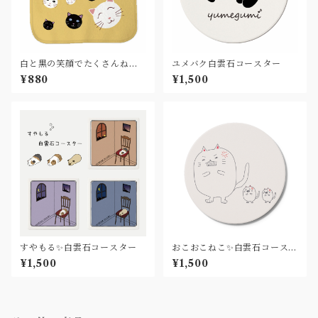
白と黒の笑顔でたくさんねこ
ユメバク白雲石コースター
ちゃん ハンドタオル
¥880
¥1,500
すやもる✨白雲石コースター
おこおこねこ✨白雲石コースタ
ー
¥1,500
¥1,500