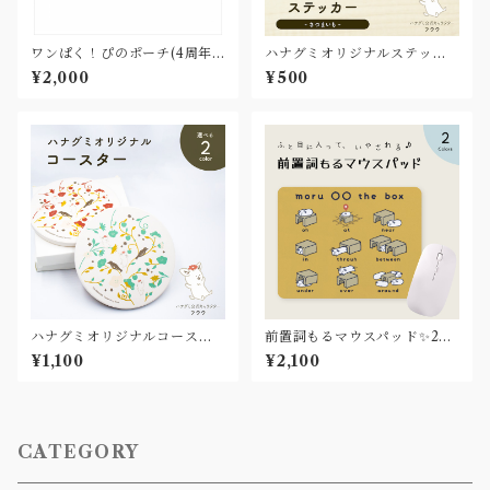
ワンぱく！ぴのポーチ(4周年
ハナグミオリジナルステッカ
記念グッズ)
ー✨さつまいも
¥2,000
¥500
ハナグミオリジナルコースタ
前置詞もるマウスパッド✨2co
ー✨2color
lor
¥1,100
¥2,100
CATEGORY